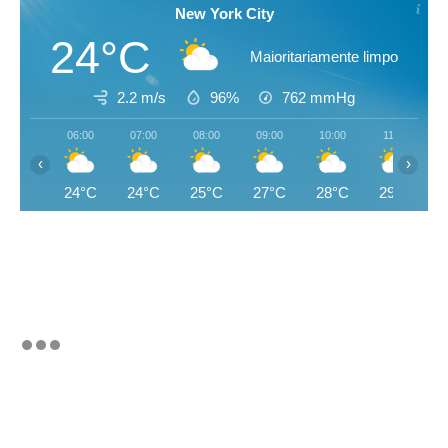
New York City
24°C
Maioritariamente limpo
2.2 m/s
96%
762
mmHg
06:00
07:00
08:00
09:00
10:00
11:00
‹
›
24°C
24°C
25°C
27°C
28°C
29°C