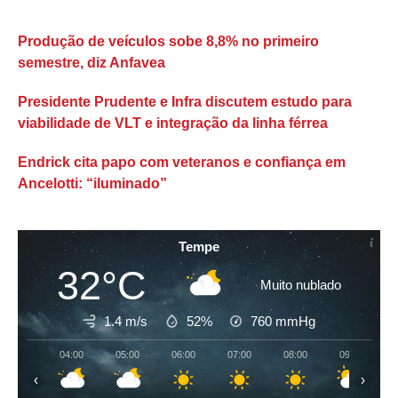
Produção de veículos sobe 8,8% no primeiro
semestre, diz Anfavea
Presidente Prudente e Infra discutem estudo para
viabilidade de VLT e integração da linha férrea
Endrick cita papo com veteranos e confiança em
Ancelotti: “iluminado”
Tempe
32°C
Muito nublado
1.4 m/s
52%
760
mmHg
04:00
05:00
06:00
07:00
08:00
09:00
‹
›