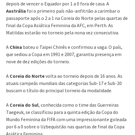
depois de vencer o Equador por 1 a 0 fora de casa. A
Austrália
foi o primeiro país não-anfitrião a carimbar o
passaporte após o 2 a 1 na Coreia do Norte pelas quartas de
final da Copa Asiática Feminina da AFC, em Perth. As
Matildas estarão no torneio pela nona vez consecutiva.
A
China
bateu o Taipei Chinês e confirmou a vaga. O país,
que sediou a Copa em 1991 e 2007, garantiu presença em
nove de dez edições do torneio.
A
Coreia do Norte
volta ao torneio depois de 16 anos. As
atuais campeãs mundiais das categorias Sub-17 e Sub-20
buscam o título do principal torneio da modalidade.
A
Coreia do Sul
, conhecida como o time das Guerreiras
Taegeuk, se classificou para a quinta edição da Copa do
Mundo Feminina da FIFA com uma impressionante goleada
por 6 a 0 sobre o Uzbequistão nas quartas de final da Copa
Asiática Feminina.