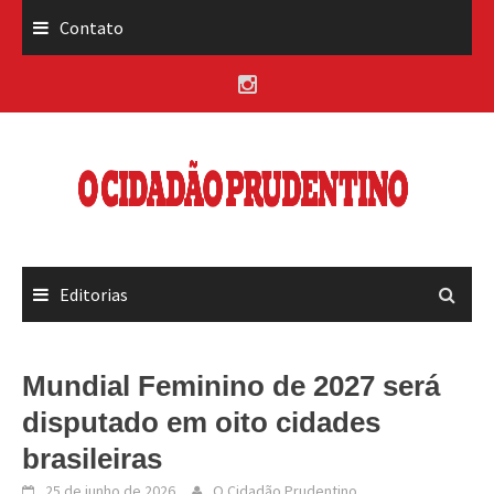
Skip
Contato
to
content
Editorias
Mundial Feminino de 2027 será
disputado em oito cidades
brasileiras
25 de junho de 2026
O Cidadão Prudentino