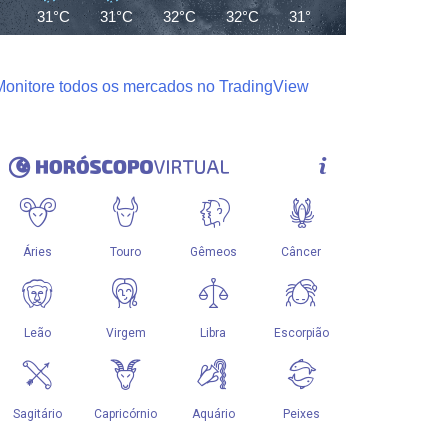
31°C
31°C
32°C
32°C
31°C
31°C
29°C
Monitore todos os mercados no TradingView