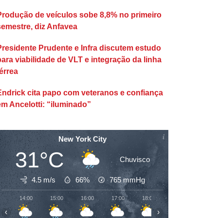
Produção de veículos sobe 8,8% no primeiro
semestre, diz Anfavea
Presidente Prudente e Infra discutem estudo
para viabilidade de VLT e integração da linha
érrea
Endrick cita papo com veteranos e confiança
em Ancelotti: “iluminado”
New York City
31°C
Chuvisco
4.5 m/s
66%
765
mmHg
14:00
15:00
16:00
17:00
18:00
19:00
20:00
‹
›