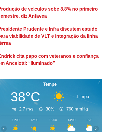
Produção de veículos sobe 8,8% no primeiro
semestre, diz Anfavea
Presidente Prudente e Infra discutem estudo
para viabilidade de VLT e integração da linha
érrea
Endrick cita papo com veteranos e confiança
em Ancelotti: “iluminado”
Tempe
38°C
Limpo
2.7 m/s
30%
760
mmHg
11:00
12:00
13:00
14:00
15:00
16:00
17:00
‹
›