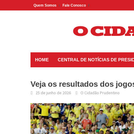
Skip
Quem Somos
Fale Conosco
to
content
HOME
CENTRAL DE NOTÍCIAS DE PRES
Veja os resultados dos jogos
25 de junho de 2026
O Cidadão Prudentino