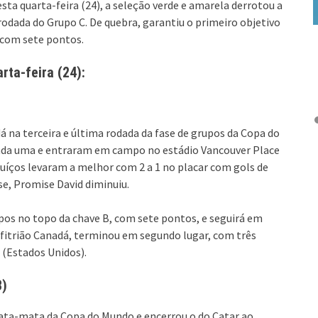
ta quarta-feira (24), a seleção verde e amarela derrotou a
 rodada do Grupo C. De quebra, garantiu o primeiro objetivo
, com sete pontos.
rta-feira (24):
dá na terceira e última rodada da fase de grupos da Copa do
ada uma e entraram em campo no estádio Vancouver Place
 suíços levaram a melhor com 2 a 1 no placar com gols de
e, Promise David diminuiu.
upos no topo da chave B, com sete pontos, e seguirá em
nfitrião Canadá, terminou em segundo lugar, com três
 (Estados Unidos).
B)
ata-mata da Copa do Mundo e encerrou o do Catar ao