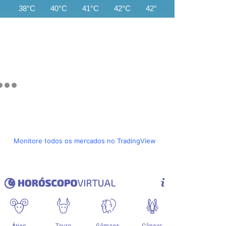
38°C
40°C
41°C
42°C
42°C
42°C
42°C
Monitore todos os mercados no TradingView