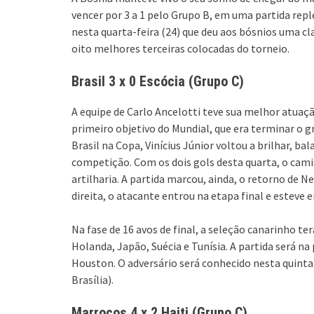
vencer por 3 a 1 pelo Grupo B, em uma partida rep
nesta quarta-feira (24) que deu aos bósnios uma cl
oito melhores terceiras colocadas do torneio.
Brasil 3 x 0 Escócia (Grupo C)
A equipe de Carlo Ancelotti teve sua melhor atuaçã
primeiro objetivo do Mundial, que era terminar o 
Brasil na Copa, Vinícius Júnior voltou a brilhar, b
competição. Com os dois gols desta quarta, o camis
artilharia. A partida marcou, ainda, o retorno de 
direita, o atacante entrou na etapa final e esteve
Na fase de 16 avos de final, a seleção canarinho t
Holanda, Japão, Suécia e Tunísia. A partida será na
Houston. O adversário será conhecido nesta quinta-
Brasília).
Marrocos 4 x 2 Haiti (Grupo C)