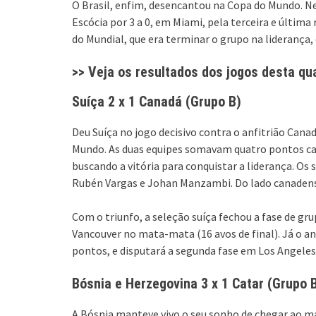
O Brasil, enfim, desencantou na Copa do Mundo. Nes
Escócia por 3 a 0, em Miami, pela terceira e última
do Mundial, que era terminar o grupo na liderança
>> Veja os resultados dos jogos desta qua
Suíça 2 x 1 Canadá (Grupo B)
Deu Suíça no jogo decisivo contra o anfitrião Cana
Mundo. As duas equipes somavam quatro pontos c
buscando a vitória para conquistar a liderança. Os
Rubén Vargas e Johan Manzambi. Do lado canadens
Com o triunfo, a seleção suíça fechou a fase de gr
Vancouver no mata-mata (16 avos de final). Já o a
pontos, e disputará a segunda fase em Los Angeles
Bósnia e Herzegovina 3 x 1 Catar (Grupo 
A Bósnia manteve vivo o seu sonho de chegar ao m