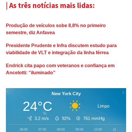
| As três notícias mais lidas:
Produção de veículos sobe 8,8% no primeiro
semestre, diz Anfavea
Presidente Prudente e Infra discutem estudo para
viabilidade de VLT e integração da linha férrea
Endrick cita papo com veteranos e confiança em
Ancelotti: “iluminado”
New York City
24°C
Limpo
3.2 m/s
92%
761
mmHg
06:00
07:00
08:00
09:00
10:00
11:00