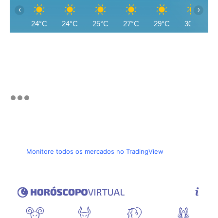
‹
›
24°C
24°C
25°C
27°C
29°C
30°C
Monitore todos os mercados no TradingView