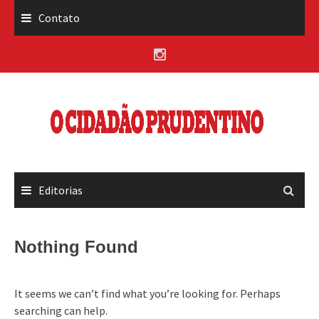
Skip
Contato
to
content
Editorias
Nothing Found
It seems we can’t find what you’re looking for. Perhaps
searching can help.