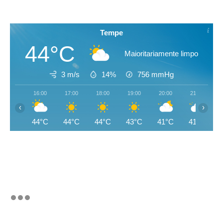
Tempe
44°C
Maioritariamente limpo
3 m/s
14%
756
mmHg
16:00
17:00
18:00
19:00
20:00
21:00
‹
›
44°C
44°C
44°C
43°C
41°C
41°C