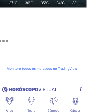
37°C
36°C
35°C
34°C
33°C
33°C
34°C
Monitore todos os mercados no TradingView