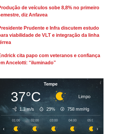
Produção de veículos sobe 8,8% no primeiro
semestre, diz Anfavea
Presidente Prudente e Infra discutem estudo
para viabilidade de VLT e integração da linha
érrea
Endrick cita papo com veteranos e confiança
em Ancelotti: “iluminado”
Tempe
37°C
Limpo
1.3 m/s
29%
758
mmHg
01:00
02:00
03:00
04:00
05:00
06:00
07:00
‹
›