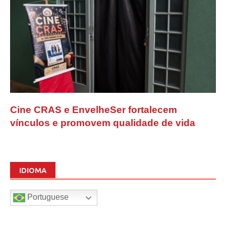
Cine CRAS e EnvelheSer fortalecem
vínculos e promovem qualidade de vida
IDIOMA
Portuguese