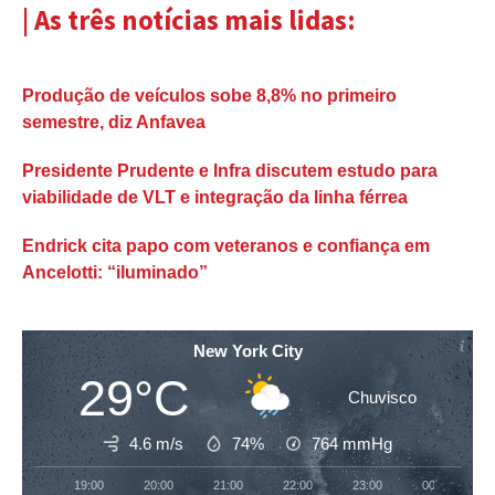
| As três notícias mais lidas:
Produção de veículos sobe 8,8% no primeiro
semestre, diz Anfavea
Presidente Prudente e Infra discutem estudo para
viabilidade de VLT e integração da linha férrea
Endrick cita papo com veteranos e confiança em
Ancelotti: “iluminado”
New York City
29°C
Chuvisco
4.6 m/s
74%
764
mmHg
19:00
20:00
21:00
22:00
23:00
00:00