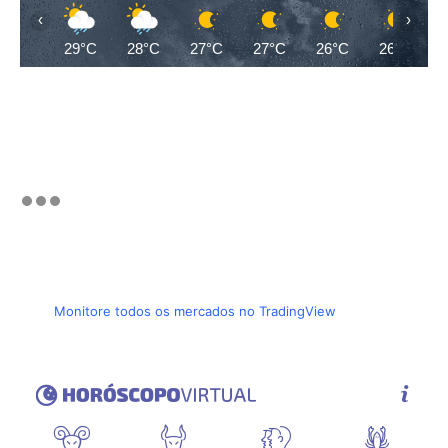
‹
›
29°C
28°C
27°C
27°C
26°C
26°C
Monitore todos os mercados no TradingView