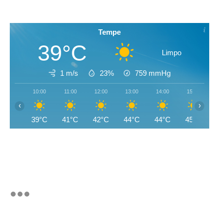
Tempe
39°C
Limpo
1 m/s
23%
759
mmHg
10:00
11:00
12:00
13:00
14:00
15:00
‹
›
39°C
41°C
42°C
44°C
44°C
45°C