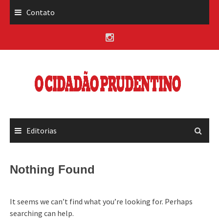
Skip
Contato
to
content
Editorias
Nothing Found
It seems we can’t find what you’re looking for. Perhaps
searching can help.