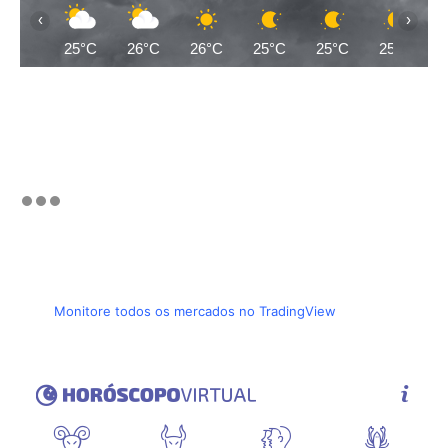
‹
›
25°C
26°C
26°C
25°C
25°C
25°C
Monitore todos os mercados no TradingView