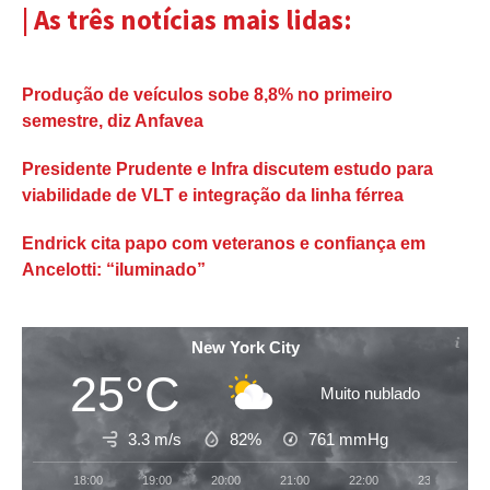
| As três notícias mais lidas:
Produção de veículos sobe 8,8% no primeiro
semestre, diz Anfavea
Presidente Prudente e Infra discutem estudo para
viabilidade de VLT e integração da linha férrea
Endrick cita papo com veteranos e confiança em
Ancelotti: “iluminado”
New York City
25°C
Muito nublado
3.3 m/s
82%
761
mmHg
18:00
19:00
20:00
21:00
22:00
23:00