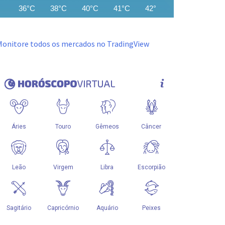
36°C
38°C
40°C
41°C
42°C
43°C
44°C
Monitore todos os mercados no TradingView