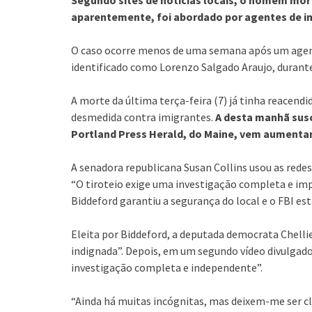
aparentemente, foi abordado por agentes de i
O caso ocorre menos de uma semana após um agen
identificado como Lorenzo Salgado Araujo, duran
A morte da última terça-feira (7) já tinha reacendid
desmedida contra imigrantes.
A desta manhã susc
Portland Press Herald, do Maine, vem aumentan
A senadora republicana Susan Collins usou as redes
“O tiroteio exige uma investigação completa e impa
Biddeford garantiu a segurança do local e o FBI est
Eleita por Biddeford, a deputada democrata Chell
indignada”. Depois, em um segundo vídeo divulgad
investigação completa e independente”.
“Ainda há muitas incógnitas, mas deixem-me ser cl