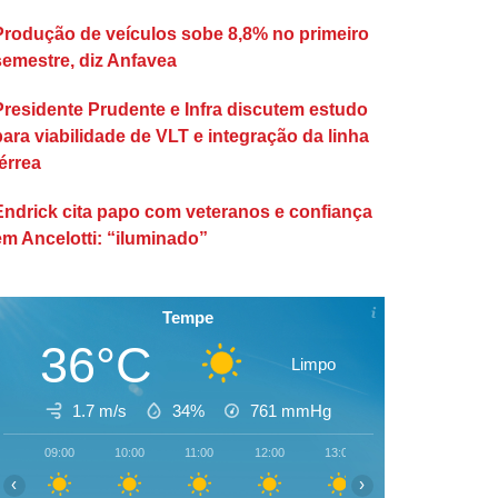
Produção de veículos sobe 8,8% no primeiro
semestre, diz Anfavea
Presidente Prudente e Infra discutem estudo
para viabilidade de VLT e integração da linha
érrea
Endrick cita papo com veteranos e confiança
em Ancelotti: “iluminado”
Tempe
36°C
Limpo
1.7 m/s
34%
761
mmHg
09:00
10:00
11:00
12:00
13:00
14:00
15:00
‹
›