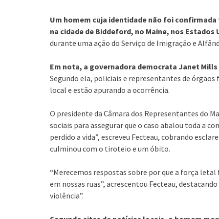
Um homem cuja identidade não foi confirmada f
na cidade de Biddeford, no Maine, nos Estados 
durante uma ação do Serviço de Imigração e Alfânde
Em nota, a governadora democrata Janet Mills 
Segundo ela, policiais e representantes de órgãos
local e estão apurando a ocorrência.
O presidente da Câmara dos Representantes do Ma
sociais para assegurar que o caso abalou toda a 
perdido a vida”, escreveu Fecteau, cobrando escla
culminou com o tiroteio e um óbito.
“Merecemos respostas sobre por que a força letal 
em nossas ruas”, acrescentou Fecteau, destacando
violência”.
Segundo sites de notícias locais, o homem mort