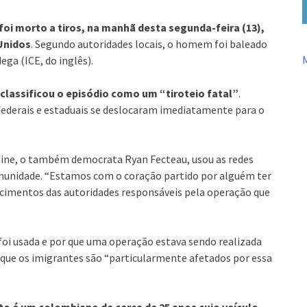
oi morto a tiros, na manhã desta segunda-feira (13),
Unidos
. Segundo autoridades locais, o homem foi baleado
ga (ICE, do inglês).
classificou o episódio como um “tiroteio fatal”
.
 federais e estaduais se deslocaram imediatamente para o
ine, o também democrata Ryan Fecteau, usou as redes
comunidade. “Estamos com o coração partido por alguém ter
recimentos das autoridades responsáveis pela operação que
foi usada e por que uma operação estava sendo realizada
 que os imigrantes são “particularmente afetados por essa
o é um colombiano de cerca de 25 anos cujo veículo,