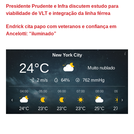
Presidente Prudente e Infra discutem estudo para
viabilidade de VLT e integração da linha férrea
Endrick cita papo com veteranos e confiança em
Ancelotti: “iluminado”
New York City
24°C
Muito nublado
2 m/s
64%
762
mmHg
04:00
05:00
06:00
07:00
08:00
09:00
‹
›
24°C
23°C
23°C
23°C
25°C
27°C