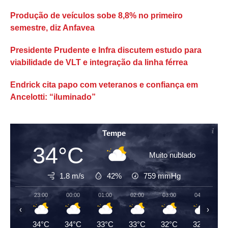
Produção de veículos sobe 8,8% no primeiro
semestre, diz Anfavea
Presidente Prudente e Infra discutem estudo para
viabilidade de VLT e integração da linha férrea
Endrick cita papo com veteranos e confiança em
Ancelotti: “iluminado”
Tempe
34°C
Muito nublado
1.8 m/s
42%
759
mmHg
23:00
00:00
01:00
02:00
03:00
04:00
‹
›
34°C
34°C
33°C
33°C
32°C
32°C