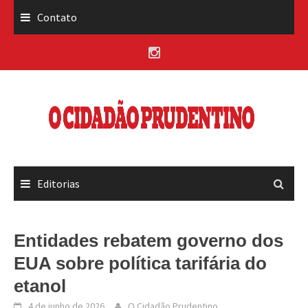
Skip
Contato
to
content
Editorias
Entidades rebatem governo dos
EUA sobre política tarifária do
etanol
4 de junho de 2026
O Cidadão Prudentino