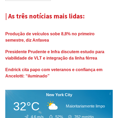
| As três notícias mais lidas:
Produção de veículos sobe 8,8% no primeiro
semestre, diz Anfavea
Presidente Prudente e Infra discutem estudo para
viabilidade de VLT e integração da linha férrea
Endrick cita papo com veteranos e confiança em
Ancelotti: “iluminado”
New York City
32°C
Maioritariamente limpo
4.6 m/s
52%
762
mmHg