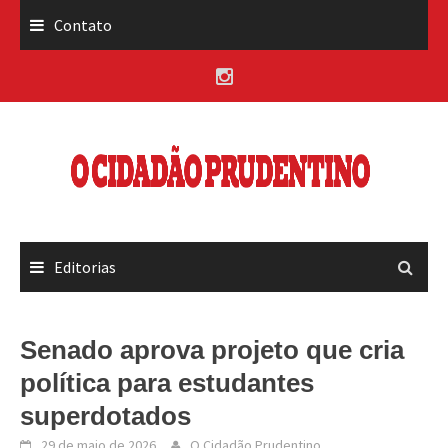
Skip
Contato
to
content
Editorias
Senado aprova projeto que cria
política para estudantes
superdotados
29 de maio de 2026
O Cidadão Prudentino