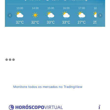
13:00
14:00
15:00
16:00
17:00
18:00
‹
›
32°C
32°C
33°C
33°C
27°C
25°C
Monitore todos os mercados no TradingView