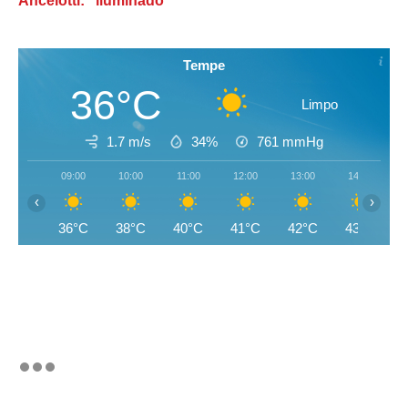
Ancelotti: “iluminado”
Tempe
36°C
Limpo
1.7 m/s
34%
761
mmHg
09:00
10:00
11:00
12:00
13:00
14:00
‹
›
36°C
38°C
40°C
41°C
42°C
43°C