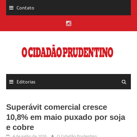
Skip
Contato
to
content
Editorias
Superávit comercial cresce
10,8% em maio puxado por soja
e cobre
4 de junho de 2026
O Cidadão Prudentino