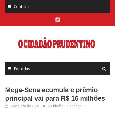
Skip
Contato
to
content
Editorias
Mega-Sena acumula e prêmio
principal vai para R$ 16 milhões
2 de junho de 2026
O Cidadão Prudentino