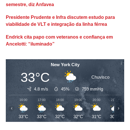
semestre, diz Anfavea
Presidente Prudente e Infra discutem estudo para
viabilidade de VLT e integração da linha férrea
Endrick cita papo com veteranos e confiança em
Ancelotti: “iluminado”
New York City
33°C
Chuvisco
4.8 m/s
45%
759
mmHg
16:00
17:00
18:00
19:00
20:00
21:00
‹
›
33°C
33°C
32°C
32°C
31°C
30°C